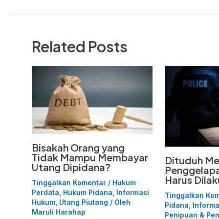
Related Posts
Bisakah Orang yang
Tidak Mampu Membayar
Dituduh Me
Utang Dipidana?
Penggelapa
Harus Dila
Tinggalkan Komentar
/
Hukum
Perdata
,
Hukum Pidana
,
Informasi
Tinggalkan Ko
Hukum
,
Utang Piutang
/ Oleh
Pidana
,
Inform
Maruli Harahap
Penipuan & Pe