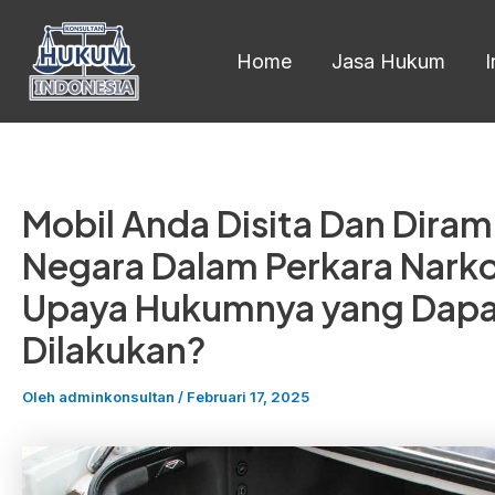
Lewati
ke
Home
Jasa Hukum
konten
Mobil Anda Disita Dan Dira
Negara Dalam Perkara Narko
Upaya Hukumnya yang Dap
Dilakukan?
Oleh
adminkonsultan
/
Februari 17, 2025