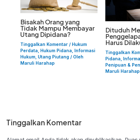
Bisakah Orang yang
Tidak Mampu Membayar
Dituduh Me
Utang Dipidana?
Penggelapa
Harus Dila
Tinggalkan Komentar
/
Hukum
Perdata
,
Hukum Pidana
,
Informasi
Tinggalkan Ko
Hukum
,
Utang Piutang
/ Oleh
Pidana
,
Inform
Maruli Harahap
Penipuan & Pe
Maruli Harahap
Tinggalkan Komentar
Alamat email Anda tidak akan dipublikasikan.
Ruas 