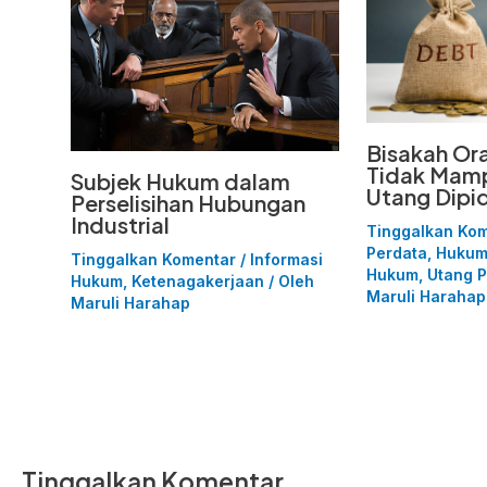
Bisakah Or
Tidak Mam
Subjek Hukum dalam
Utang Dipi
Perselisihan Hubungan
Industrial
Tinggalkan Ko
Perdata
,
Hukum
Tinggalkan Komentar
/
Informasi
Hukum
,
Utang P
Hukum
,
Ketenagakerjaan
/ Oleh
Maruli Harahap
Maruli Harahap
Tinggalkan Komentar