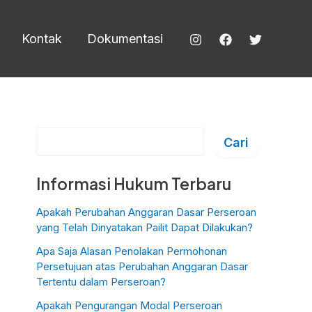
Kontak
Dokumentasi
Cari
Cari
Informasi Hukum Terbaru
Apakah Perubahan Anggaran Dasar Perseroan
yang Telah Dinyatakan Pailit Dapat Dilakukan?
Apa Saja Alasan Penolakan Permohonan
Persetujuan atas Perubahan Anggaran Dasar
Tertentu dalam Perseroan?
Apakah Pengurangan Modal Perseroan